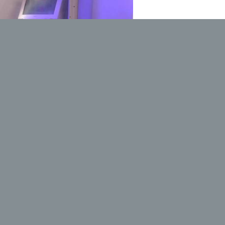
PTZ Prototypenzentrum GmbH | Otto-Mohr-Str. 15 | 01237
Dresden | Tel.: +49 351 2593920 | Mail:
info@ptz-
prototypen.de
DOWNLOADS
|
IMPRESSUM
|
DATENSCHUTZ