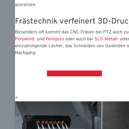
ausreizen.
Frästechnik verfeinert 3D-Druc
Besonders oft kommt das CNC-Fräsen bei PTZ auch zu
Polyamid-
und
Feinguss
oder auch bei
SLS-Metall-
ode
einzubringende Löcher, das Schneiden von Gewinden od
Nachgang.
Infoblatt CNC-Fertigung
+